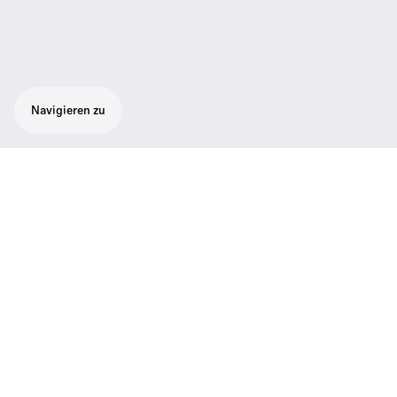
Navigieren zu
Wichtige Daten
Frequenzbereich
1920.000 - 1930.000
Anschluss
Drahtlos
Weitere Informationen