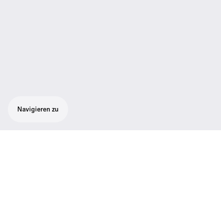
Navigieren zu
Der robuste Handsender SL Handheld DW
ist speziell auf die Übertragung des
gesprochenen Wortes zugeschnitten.
Der robuste Handsender SL Handheld DW
ist speziell auf die Übertragung des