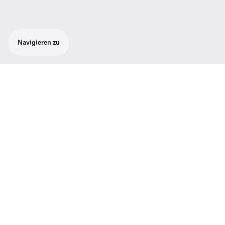
Navigieren zu
Abnehmbares, doppelt-verseiltes Kabel für
exzellente Absorbierung von Körperschall.
Verwendbar für die IE PRO Linie. Verfügbar
in der Farbe transparent mit einem 3,5 mm
Klinkenadapter.
Funktionen
01