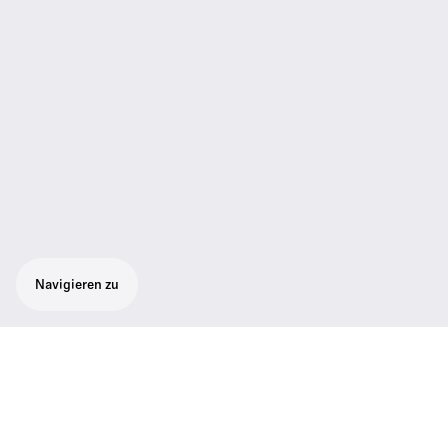
Navigieren zu
Filter modul
Das MZF 8000 ist ein Filtermodul für die
professionelle HF-Kondensatormikrofon-