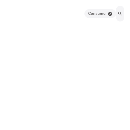
Consumer