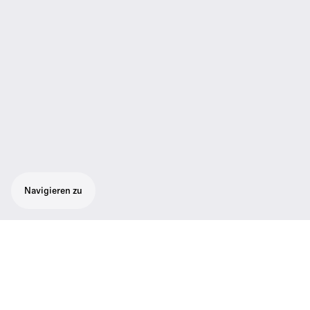
Navigieren zu
Beginne deinen Tag mit der perfekten
Mischung aus Kaffee und Sound.
Unsere von Produkthelden inspirierte Tassen