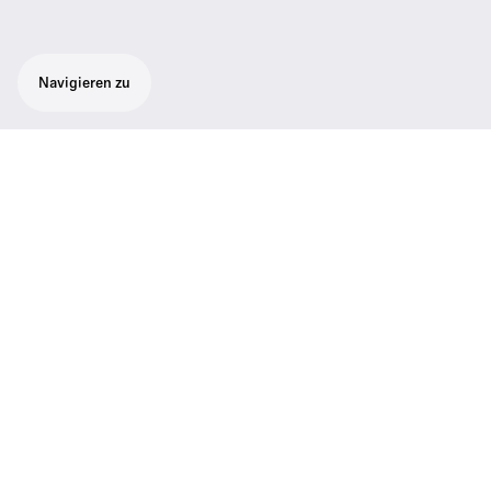
Navigieren zu
Nackenbügel Kopfhörer Stereo
Leichte, ohraufliegende
Nackenbügelkopfhörer, die das parallele
Tragen von Kopfbedeckungen erlauben.
Technische Daten