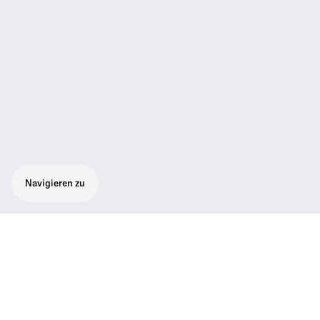
Navigieren zu
Aufstecksender zur Verwandlung von
drahtgebundenen in drahtlose Mikrofone.
Ideal für ENG, Film und Rundfunk.
Kompatibel mit allen Empfängern der
3000er- und 5000er-Serien.