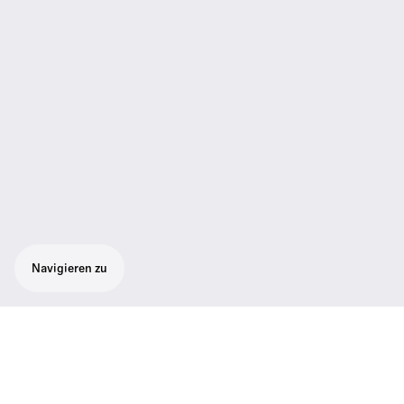
Navigieren zu
Netzkabel weiß 0.75m EU