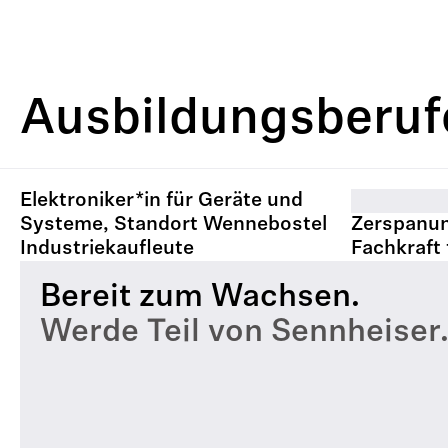
Ausbildungsberuf
Elektroniker*in für Geräte und
Systeme, Standort Wennebostel
Zerspanu
Mehr erfahren
Industriekaufleute
Fachkraft 
Mehr erfahren
Mehr erfahren
Mehr erfa
Bereit zum Wachsen.
Werde Teil von Sennheiser