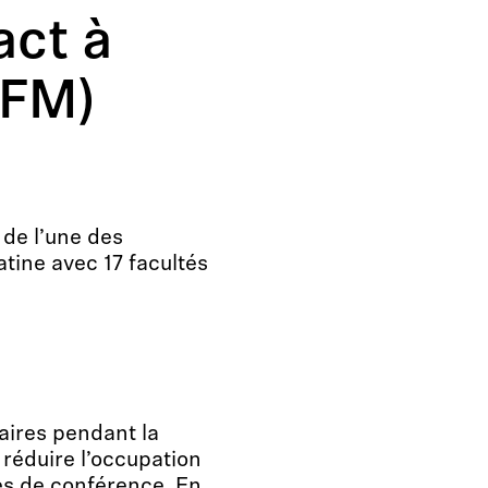
act à
UFM)
 de l’une des
atine avec 17 facultés
aires pendant la
réduire l’occupation
es de conférence. En