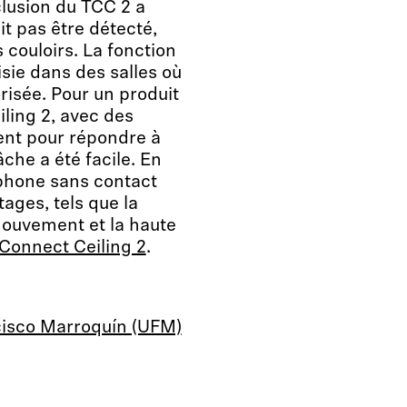
clusion du TCC 2 a
it pas être détecté,
couloirs. La fonction
isie dans des salles où
orisée. Pour un produit
ling 2, avec des
ent pour répondre à
âche a été facile. En
ophone sans contact
ages, tels que la
e mouvement et la haute
onnect Ceiling 2
.
ncisco Marroquín (UFM)