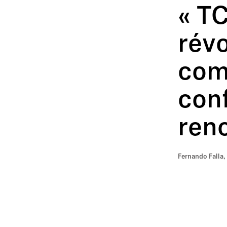
« T
révo
com
conf
renc
Fernando Falla,