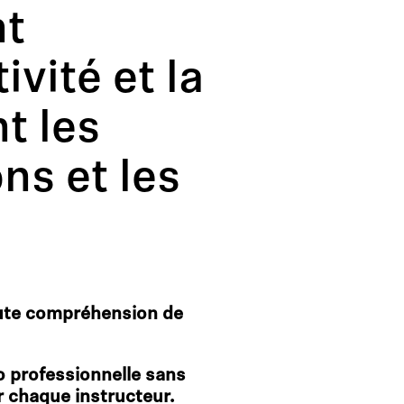
nt
vité et la
t les
ns et les
aute compréhension de
o professionnelle sans
r chaque instructeur.