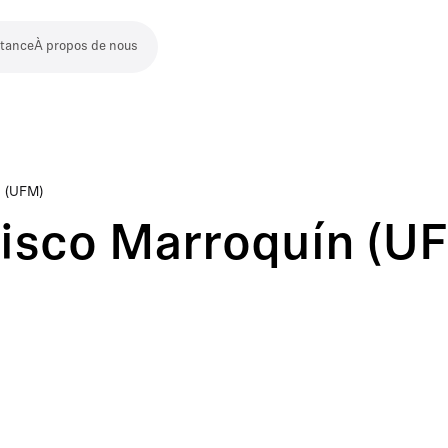
stance
À propos de nous
n (UFM)
cisco Marroquín (U