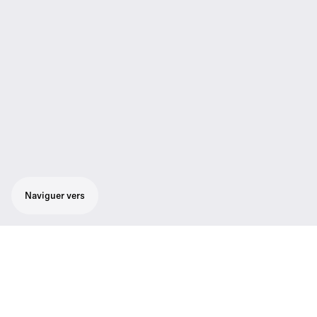
Naviguer vers
Système sans fil tout-en-un robuste d'une
grande flexibilité pour un son de qualité de
diffusion