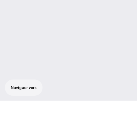
Naviguer vers
Le meilleur choix pour les utilisateurs
professionnels, les entreprises et les
formateurs. Ensemble combiné tout-en-un