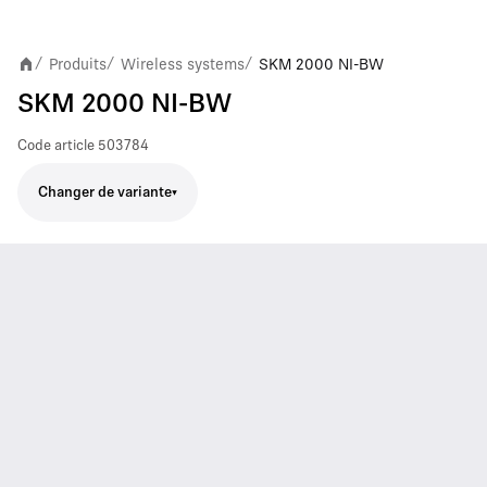
Produits
Wireless systems
SKM 2000 NI-BW
/
/
/
SKM 2000 NI-BW
Code article
503784
Changer de variante