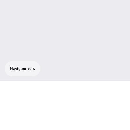
Naviguer vers
Le module d'antenne ADN-W AM est conçu
pour assurer une communication sans fil
bidirectionnelle fiable avec les postes de
conférence ADN-W D1 et C1 à la fois dans
les bandes de fréquences 2,4 GHz et 5 GHz.