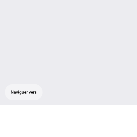
Naviguer vers
Ensemble pour instrument avec émulateur
de câble pour un réglage individuel du son :
récepteur true diversity EM 100 G3,