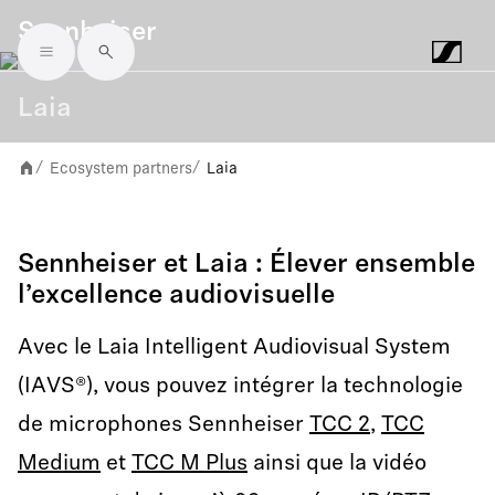
Sennheiser
Skip to main content
Laia
Ecosystem partners
Laia
/
/
Sennheiser et Laia : Élever ensemble
l’excellence audiovisuelle
Avec le Laia Intelligent Audiovisual System
(IAVS®), vous pouvez intégrer la technologie
de microphones Sennheiser
TCC 2
,
TCC
Medium
et
TCC M Plus
ainsi que la vidéo