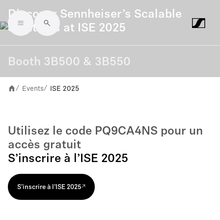
Discover Sennheiser’s Scalable
Solutions at ISE 2025
Skip to main content
Booth 3B500 & 3B550
Events
ISE 2025
/
/
Utilisez le code PQ9CA4NS pour un
accès gratuit
S’inscrire à l’ISE 2025
S’inscrire à l’ISE 2025