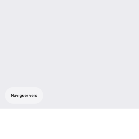
Naviguer vers
Microphone cardioïde polyvalent. Convient
particulièrement bien à l'utilisation dans des