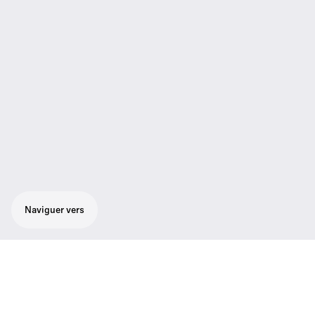
Naviguer vers
Ensemble pour le chant dans la bande des
1,8 GHz avec un son naturel et puissant qui
ressort même dans un environnement de