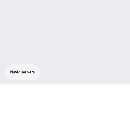
Naviguer vers
Ensemble fiable et robuste pour le chant,
adapté à tout style de musique :
microphone cardioïde de chant SKM 100-
835 G3, récepteur true diversity EM 100 G3
avec écran graphique rétroéclairé, pince de