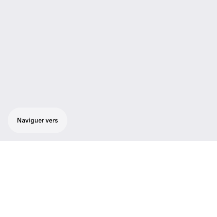
Naviguer vers
Ensemble fiable et robuste pour le chant,
adapté à tout style de musique :
microphone cardioïde de chant SKM 100-
835 G3, récepteur true diversity EM 100 G3
avec écran graphique rétroéclairé, pince de