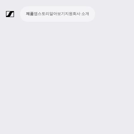
제품
앱
스토리
알아보기
지원
회사 소개
제
앱
스
알
지
회
품
토
아
원
사
라
스
회
영
방
교
종
프
보
모
기
라
리
보
소
마
무
회
헤
모
화
소
액
Merchandise
이
튜
의
상
송
육
교
레
조
바
업
이
기
개
이
선
의
드
니
상
프
세
브
디
및
제
시
젠
청
일
브
크
시
및
폰
터
회
트
서
프
오
컨
작
설
테
취
저
극
스
컨
링
의
웨
리
로
레
퍼
이
및
널
장
템
퍼
시
어
덕
코
런
션
청
리
런
스
션
딩
스
중
즘
스
템
및
참
시
투
여
스
어