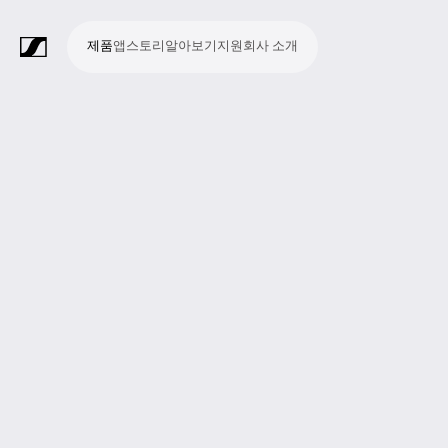
제품
앱
스토리
알아보기
지원
회사 소개
제
앱
스
알
지
회
품
토
아
원
사
라
스
회
영
방
교
종
프
보
모
기
라
리
보
소
마
무
회
헤
모
화
소
액
Merchandise
이
튜
의
상
송
육
교
레
조
바
업
이
기
개
이
선
의
드
니
상
프
세
브
디
및
제
시
젠
청
일
브
크
시
및
폰
터
회
트
서
프
오
컨
작
설
테
취
저
극
스
컨
링
의
웨
리
로
레
퍼
이
및
널
장
템
퍼
시
어
덕
코
런
션
청
리
런
스
션
딩
스
중
즘
스
템
및
참
시
투
여
스
어