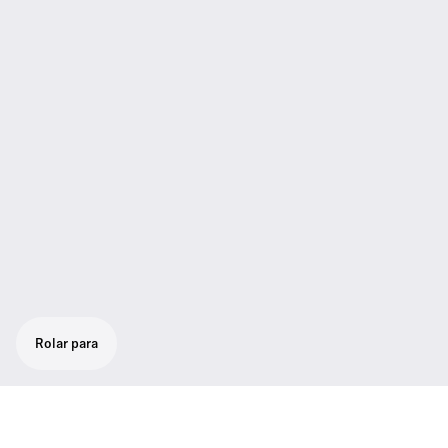
Rolar para
Set vocal com um som poderoso e natural