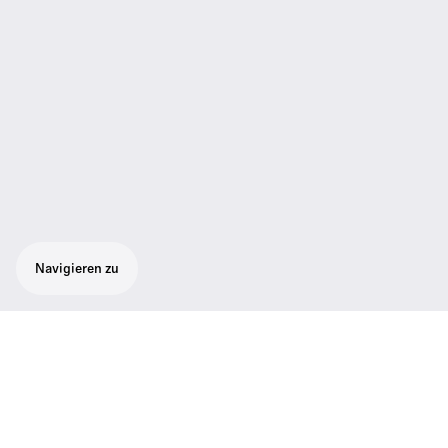
Navigieren zu
Der HD 25 ist sehr leicht und bietet auch bei
längerem Tragen hohen Komfort. Der DJ-
Kopfhörer gilt weltweit als "Standard" - egal
ob im kleinen Club oder auf der großen