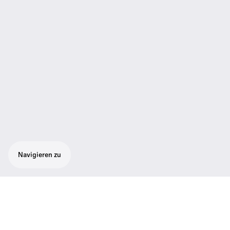
Navigieren zu
Flexibles Präsentations-Set für eine
optimale Sprachverständlichkeit:
Unauffälliges Ansteckmikrofon ME 2 mit