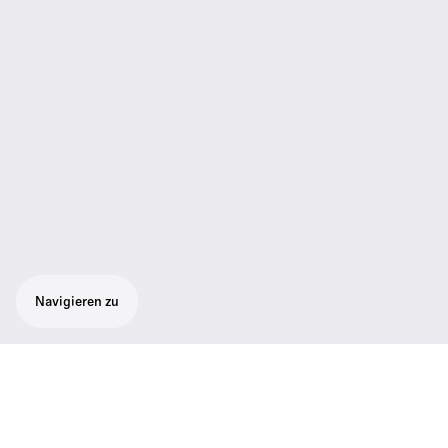
Navigieren zu
Flexibles Präsentations-Set für eine
optimale Sprachverständlichkeit:
Unauffälliges Ansteckmikrofon ME 2 mit