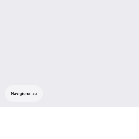
Navigieren zu
Flexibles Präsentations-Set für eine
optimale Sprachverständlichkeit:
Unauffälliges Ansteckmikrofon ME 2 mit