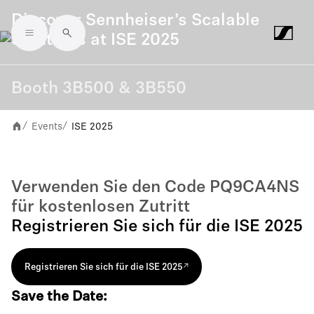
Discover Sennheiser’s Scalable
Solutions at ISE 2025
Skip to main content
Booth 3B500 & 3B550
Events
ISE 2025
/
/
Verwenden Sie den Code PQ9CA4NS
für kostenlosen Zutritt
Registrieren Sie sich für die ISE 2025
Registrieren Sie sich für die ISE 2025
Save the Date: