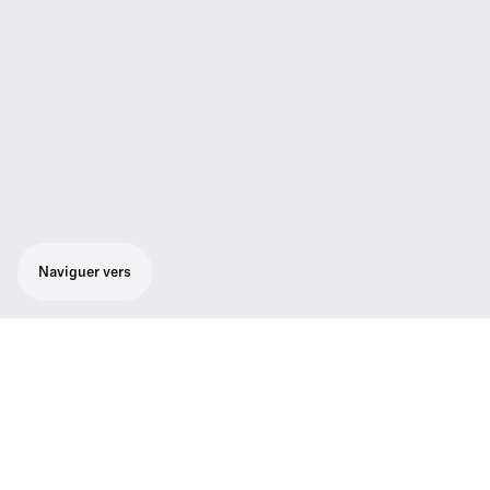
Naviguer vers
Ensemble fiable et robuste pour le chant,
adapté à tout style de musique :
microphone cardioïde de chant SKM 100-
835 G3, récepteur true diversity EM 100 G3
avec écran graphique rétroéclairé, pince de