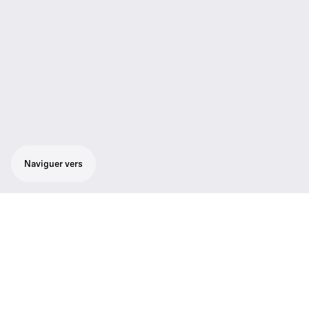
Naviguer vers
Ensemble à son éblouissant pour la voix :
SKM 100-865 G3 – microphone
supercardioïde haut de gamme pour la voix,
récepteur true diversity EM 100 G3 pour une
très haute qualité de réception, pince de