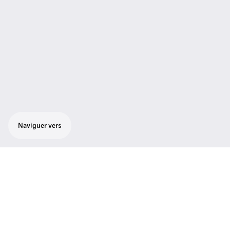
Naviguer vers
Microphone/émetteur main supercardioïde.
Forte résistance aux accrochages. Interface
utilisateur conviviale à menus sur écran
graphique rétroéclairé. Fonction
programmable de coupure du son. Robuste