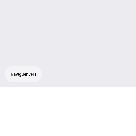
Naviguer vers
Microphone/émetteur main supercardioïde.
Forte résistance aux accrochages. Interface
utilisateur conviviale à menus sur écran
graphique rétroéclairé. Fonction
programmable de coupure du son. Robuste