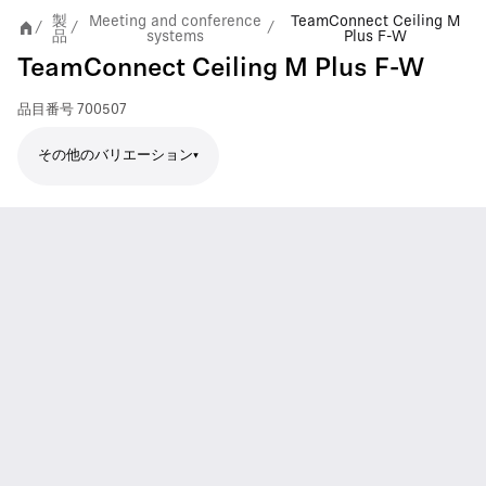
製
Meeting and conference
TeamConnect Ceiling M
/
/
/
品
systems
Plus F-W
TeamConnect Ceiling M Plus F-W
品目番号
700507
その他のバリエーション