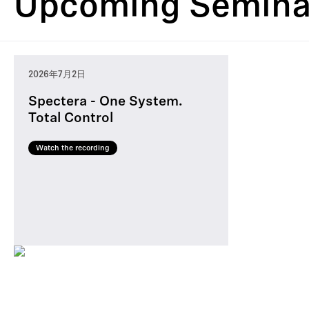
Upcoming Semina
シ
プ
オ
ィ
作
ド
設
ン
ン
ル
け
シ
ス
ロ
レ
ン
キ
テ
グ
ジ
ア
テ
ダ
コ
グ
ャ
ー
支
ャ
タ
ム
ク
ー
＆
ス
シ
援
ー
ー
2026年7月2日
シ
デ
カ
ト
ョ
と
ナ
Spectera - One System.
Total Control
ョ
ィ
ン
ン
視
リ
ン
ン
フ
聴
ズ
Watch the recording
＆
グ
ァ
者
ム
ツ
レ
参
ア
ン
加
ー
ス
型
コ
ン