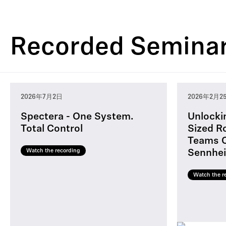
テ
ン
ツ
Recorded Semina
2026年7月2日
2026年2月2
Spectera - One System.
Unlocki
Total Control
Sized R
Teams C
Watch the recording
Sennhei
Watch the r