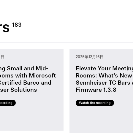
rs
5日
2025年12月16日
ng Small and Mid-
Elevate Your Meetin
ooms with Microsoft
Rooms: What’s New
ertified Barco and
Sennheiser TC Bars
ser Solutions
Firmware 1.3.8
ecording
Watch the recording