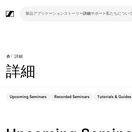
製品
アプリケーション
ストーリー
詳細
サポート
私たちについ
製
ア
ス
詳
サ
私
品
プ
ト
細
ポ
た
リ
ー
ー
ち
マ
ワ
会
ヘ
モ
ビ
ソ
付
Merchandise
ケ
リ
ト
に
イ
イ
議・
ッ
ニ
デ
フ
属
詳細
/
ー
ー
つ
ク
ヤ
カ
ド
タ
オ
ト
品
詳細
シ
い
ロ
レ
ン
ホ
リ
会
ウ
ョ
て
フ
ス
フ
ン
ン
議
ェ
ン
ォ
シ
ァ
グ
シ
ア
Upcoming Seminars
Recorded Seminars
Tutorials & Guides
ン
ス
レ
ス
ラ
ス
ミ
映
ブ
教
礼
プ
リ
モ
企
ラ
テ
ン
テ
イ
タ
ー
像
ロ
育
拝
レ
ス
バ
業
イ
ム
ス
ム
ブ・
ジ
テ
制
ー
施
ゼ
ニ
イ
向
ブ