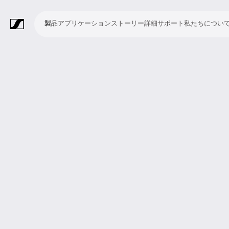
製品
アプリケーション
ストーリー
詳細
サポート
私たちについ
製
ア
ス
詳
サ
私
品
プ
ト
細
ポ
た
リ
ー
ー
ち
マ
ワ
会
ヘ
モ
ビ
ソ
付
Merchandise
ケ
リ
ト
に
イ
イ
議・
ッ
ニ
デ
フ
属
ー
ー
つ
ク
ヤ
カ
ド
タ
オ
ト
品
シ
い
ロ
レ
ン
ホ
リ
会
ウ
ョ
て
フ
ス
フ
ン
ン
議
ェ
ン
ォ
シ
ァ
グ
シ
ア
ン
ス
レ
ス
ラ
ス
ミ
映
ブ
教
礼
プ
リ
モ
企
ラ
テ
ン
テ
イ
タ
ー
像
ロ
育
拝
レ
ス
バ
業
イ
ム
ス
ム
ブ・
ジ
テ
制
ー
施
ゼ
ニ
イ
向
ブ