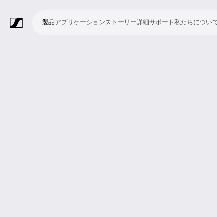
製品
アプリケーション
ストーリー
詳細
サポート
私たちについ
製
ア
ス
詳
サ
私
品
プ
ト
細
ポ
た
リ
ー
ー
ち
マ
ワ
会
ヘ
モ
ビ
ソ
付
Merchandise
ケ
リ
ト
に
イ
イ
議・
ッ
ニ
デ
フ
属
ー
ー
つ
ク
ヤ
カ
ド
タ
オ
ト
品
シ
い
ロ
レ
ン
ホ
リ
会
ウ
ョ
て
フ
ス
フ
ン
ン
議
ェ
ン
ォ
シ
ァ
グ
シ
ア
ン
ス
レ
ス
ラ
ス
ミ
映
ブ
教
礼
プ
リ
モ
企
ラ
テ
ン
テ
イ
タ
ー
像
ロ
育
拝
レ
ス
バ
業
イ
ム
ス
ム
ブ・
ジ
テ
制
ー
施
ゼ
ニ
イ
向
ブ