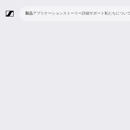
製品
アプリケーション
ストーリー
詳細
サポート
私たちについ
製
ア
ス
詳
サ
私
品
プ
ト
細
ポ
た
リ
ー
ー
ち
マ
ワ
会
ヘ
モ
ビ
ソ
付
Merchandise
ケ
リ
ト
に
イ
イ
議・
ッ
ニ
デ
フ
属
ー
ー
つ
ク
ヤ
カ
ド
タ
オ
ト
品
シ
い
ロ
レ
ン
ホ
リ
会
ウ
ョ
て
フ
ス
フ
ン
ン
議
ェ
ン
ォ
シ
ァ
グ
シ
ア
ン
ス
レ
ス
ラ
ス
ミ
映
ブ
教
礼
プ
リ
モ
企
ラ
テ
ン
テ
イ
タ
ー
像
ロ
育
拝
レ
ス
バ
業
イ
ム
ス
ム
ブ・
ジ
テ
制
ー
施
ゼ
ニ
イ
向
ブ