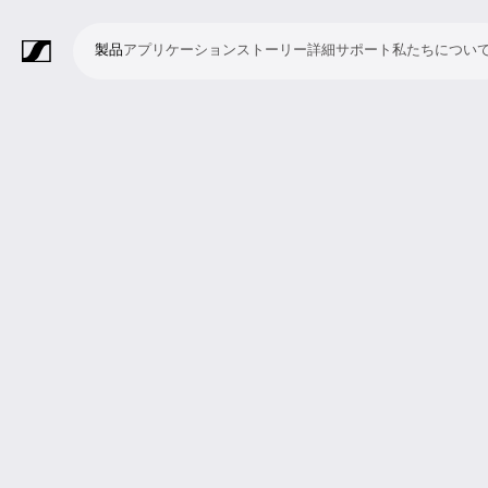
製品
アプリケーション
ストーリー
詳細
サポート
私たちについ
製
ア
ス
詳
サ
私
品
プ
ト
細
ポ
た
リ
ー
ー
ち
マ
ワ
会
ヘ
モ
ビ
ソ
付
Merchandise
ケ
リ
ト
に
イ
イ
議・
ッ
ニ
デ
フ
属
ー
ー
つ
ク
ヤ
カ
ド
タ
オ
ト
品
シ
い
ロ
レ
ン
ホ
リ
会
ウ
ョ
て
フ
ス
フ
ン
ン
議
ェ
ン
ォ
シ
ァ
グ
シ
ア
ン
ス
レ
ス
ラ
ス
ミ
映
ブ
教
礼
プ
リ
モ
企
ラ
テ
ン
テ
イ
タ
ー
像
ロ
育
拝
レ
ス
バ
業
イ
ム
ス
ム
ブ・
ジ
テ
制
ー
施
ゼ
ニ
イ
向
ブ