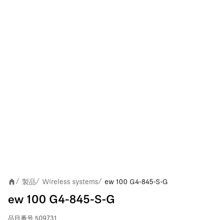
製品
Wireless systems
ew 100 G4-845-S-G
/
/
/
ew 100 G4-845-S-G
品目番号
509731