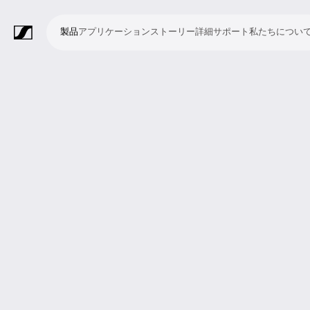
製品
アプリケーション
ストーリー
詳細
サポート
私たちについ
製
ア
ス
詳
サ
私
品
プ
ト
細
ポ
た
リ
ー
ー
ち
マ
ワ
会
ヘ
モ
ビ
ソ
付
Merchandise
ケ
リ
ト
に
イ
イ
議・
ッ
ニ
デ
フ
属
ー
ー
つ
ク
ヤ
カ
ド
タ
オ
ト
品
シ
い
ロ
レ
ン
ホ
リ
会
ウ
ョ
て
フ
ス
フ
ン
ン
議
ェ
ン
ォ
シ
ァ
グ
シ
ア
ン
ス
レ
ス
ラ
ス
ミ
映
ブ
教
礼
プ
リ
モ
企
ラ
テ
ン
テ
イ
タ
ー
像
ロ
育
拝
レ
ス
バ
業
イ
ム
ス
ム
ブ・
ジ
テ
制
ー
施
ゼ
ニ
イ
向
ブ