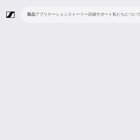
製品
アプリケーション
ストーリー
詳細
サポート
私たちについ
製
ア
ス
詳
サ
私
品
プ
ト
細
ポ
た
リ
ー
ー
ち
マ
ワ
会
ヘ
モ
ビ
ソ
付
Merchandise
ケ
リ
ト
に
イ
イ
議・
ッ
ニ
デ
フ
属
ー
ー
つ
ク
ヤ
カ
ド
タ
オ
ト
品
シ
い
ロ
レ
ン
ホ
リ
会
ウ
ョ
て
フ
ス
フ
ン
ン
議
ェ
ン
ォ
シ
ァ
グ
シ
ア
ン
ス
レ
ス
ラ
ス
ミ
映
ブ
教
礼
プ
リ
モ
企
ラ
テ
ン
テ
イ
タ
ー
像
ロ
育
拝
レ
ス
バ
業
イ
ム
ス
ム
ブ・
ジ
テ
制
ー
施
ゼ
ニ
イ
向
ブ