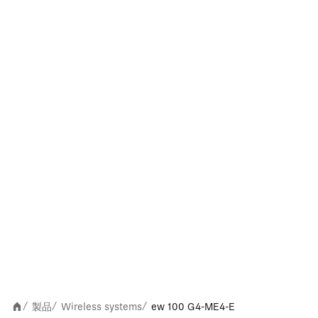
製品
Wireless systems
ew 100 G4-ME4-E
/
/
/