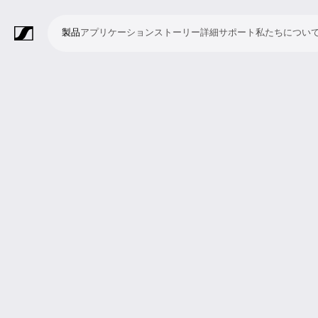
製品
アプリケーション
ストーリー
詳細
サポート
私たちについ
製
ア
ス
詳
サ
私
品
プ
ト
細
ポ
た
リ
ー
ー
ち
マ
ワ
会
ヘ
モ
ビ
ソ
付
Merchandise
ケ
リ
ト
に
イ
イ
議・
ッ
ニ
デ
フ
属
ー
ー
つ
ク
ヤ
カ
ド
タ
オ
ト
品
シ
い
ロ
レ
ン
ホ
リ
会
ウ
ョ
て
フ
ス
フ
ン
ン
議
ェ
ン
ォ
シ
ァ
グ
シ
ア
ン
ス
レ
ス
ラ
ス
ミ
映
ブ
教
礼
プ
リ
モ
企
ラ
テ
ン
テ
イ
タ
ー
像
ロ
育
拝
レ
ス
バ
業
イ
ム
ス
ム
ブ・
ジ
テ
制
ー
施
ゼ
ニ
イ
向
ブ