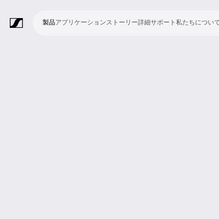
製品
アプリケーション
ストーリー
詳細
サポート
私たちについ
製
ア
ス
詳
サ
私
品
プ
ト
細
ポ
た
リ
ー
ー
ち
マ
ワ
会
ヘ
モ
ビ
ソ
付
Merchandise
ケ
リ
ト
に
イ
イ
議・
ッ
ニ
デ
フ
属
ー
ー
つ
ク
ヤ
カ
ド
タ
オ
ト
品
シ
い
ロ
レ
ン
ホ
リ
会
ウ
ョ
て
フ
ス
フ
ン
ン
議
ェ
ン
ォ
シ
ァ
グ
シ
ア
ン
ス
レ
ス
ラ
ス
ミ
映
ブ
教
礼
プ
リ
モ
企
ラ
テ
ン
テ
イ
タ
ー
像
ロ
育
拝
レ
ス
バ
業
イ
ム
ス
ム
ブ・
ジ
テ
制
ー
施
ゼ
ニ
イ
向
ブ