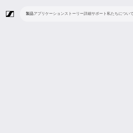
製品
アプリケーション
ストーリー
詳細
サポート
私たちについ
製
ア
ス
詳
サ
私
品
プ
ト
細
ポ
た
リ
ー
ー
ち
マ
ワ
会
ヘ
モ
ビ
ソ
付
Merchandise
ケ
リ
ト
に
イ
イ
議・
ッ
ニ
デ
フ
属
ー
ー
つ
ク
ヤ
カ
ド
タ
オ
ト
品
シ
い
ロ
レ
ン
ホ
リ
会
ウ
ョ
て
フ
ス
フ
ン
ン
議
ェ
ン
ォ
シ
ァ
グ
シ
ア
ン
ス
レ
ス
ラ
ス
ミ
映
ブ
教
礼
プ
リ
モ
企
ラ
テ
ン
テ
イ
タ
ー
像
ロ
育
拝
レ
ス
バ
業
イ
ム
ス
ム
ブ・
ジ
テ
制
ー
施
ゼ
ニ
イ
向
ブ