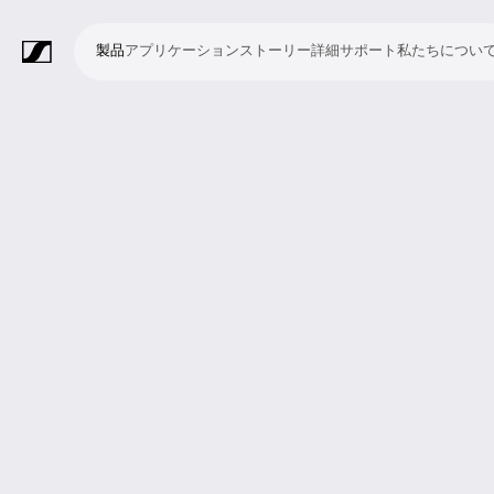
製品
アプリケーション
ストーリー
詳細
サポート
私たちについ
製
ア
ス
詳
サ
私
品
プ
ト
細
ポ
た
リ
ー
ー
ち
マ
ワ
会
ヘ
モ
ビ
ソ
付
Merchandise
ケ
リ
ト
に
イ
イ
議・
ッ
ニ
デ
フ
属
ー
ー
つ
ク
ヤ
カ
ド
タ
オ
ト
品
シ
い
ロ
レ
ン
ホ
リ
会
ウ
ョ
て
フ
ス
フ
ン
ン
議
ェ
ン
ォ
シ
ァ
グ
シ
ア
ン
ス
レ
ス
ラ
ス
ミ
映
ブ
教
礼
プ
リ
モ
企
ラ
テ
ン
テ
イ
タ
ー
像
ロ
育
拝
レ
ス
バ
業
イ
ム
ス
ム
ブ・
ジ
テ
制
ー
施
ゼ
ニ
イ
向
ブ