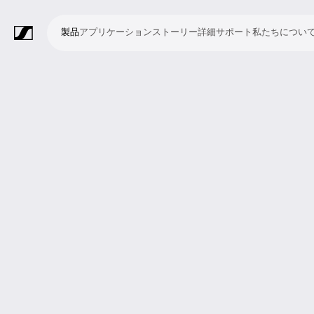
製品
アプリケーション
ストーリー
詳細
サポート
私たちについ
製
ア
ス
詳
サ
私
品
プ
ト
細
ポ
た
リ
ー
ー
ち
マ
ワ
会
ヘ
モ
ビ
ソ
付
Merchandise
ケ
リ
ト
に
イ
イ
議・
ッ
ニ
デ
フ
属
ー
ー
つ
ク
ヤ
カ
ド
タ
オ
ト
品
シ
い
ロ
レ
ン
ホ
リ
会
ウ
ョ
て
フ
ス
フ
ン
ン
議
ェ
ン
ォ
シ
ァ
グ
シ
ア
ン
ス
レ
ス
ラ
ス
ミ
映
ブ
教
礼
プ
リ
モ
企
ラ
テ
ン
テ
イ
タ
ー
像
ロ
育
拝
レ
ス
バ
業
イ
ム
ス
ム
ブ・
ジ
テ
制
ー
施
ゼ
ニ
イ
向
ブ