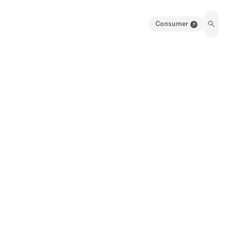
Consumer